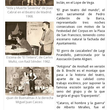
Inclán, en el Lope de Vega.
“Vida y Muerte Severina” de Joao
“El gran teatro del mundo”, el
Cabral en el Beatriz de Madrid.
auto sacramental de Pedro
1968.
Calderón de la Barca,
representado tres noches
consecutivas con motivo de la
Festividad del Corpus en la Plaza
de San Francisco, teniendo como
escenario natural la fachada del
Ayuntamiento.
“El gorro de cascabeles” de Luigi
Pirandello, patrocinada por la
Escena de “El Tintero”, de Carlos
Asociación Dante Aligieri.
Muñiz, con Raúl Sénder. 1962.
“Antigona” de Anohuill en versión
de B. Brecht es el montaje que
pasa a la historia del teatro,
aparte de su calidad como
trabajo escénico, por suponer la
famosa escisión surgida en el
seno del grupo y de la que
surgiría el grupo “Esperpento”.
«Juan de Buenalma» A la derecha
Miguel Juan Caiceo.
“Cataros, el hombre y la guerra”
de Alberto Miralles, fue el