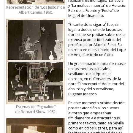
realizar tres montajes: “La Novia”
y “La muñeca muerta” de Horacio
Representación de “Los Justos” de
Ruiz de la Fuente y “Fedra” de
Albert Camus. 1960.
Miguel de Unamuno.
“El canto de la cigarra” fue, sin
lugar a dudas, una de las pocas
obras que se podían salvar de la
extensa producción teatral del
prolífico autor Alfonso Paso. Su
estreno en el escenario del Lope
de Vega fue todo un éxito.
Un gran impacto habría de causar
en los medios culturales
sevillanos de la época, el
estreno, en el Cervantes, de la
obra “Rinoceronte” del autor del
absurdo y del surrealismo,
Eugenio Ionesco.
En este momento Arbide decide
Escenas de “Pigmalión”
prestar atención a los nuevos
de
Bernard Show. 1962.
autores que empezaban
tímidamente a estructurar sus
primeros textos, tanto en Sevilla
como en otros lugares, para así