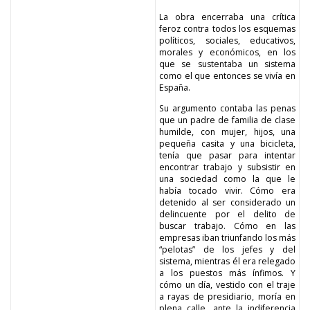
La obra encerraba una crítica
feroz contra todos los esquemas
políticos, sociales, educativos,
morales y económicos, en los
que se sustentaba un sistema
como el que entonces se vivía en
España.
Su argumento contaba las penas
que un padre de familia de clase
humilde, con mujer, hijos, una
pequeña casita y una bicicleta,
tenía que pasar para intentar
encontrar trabajo y subsistir en
una sociedad como la que le
había tocado vivir. Cómo era
detenido al ser considerado un
delincuente por el delito de
buscar trabajo. Cómo en las
empresas iban triunfando los más
“pelotas” de los jefes y del
sistema, mientras él era relegado
a los puestos más ínfimos. Y
cómo un día, vestido con el traje
a rayas de presidiario, moría en
plena calle, ante la indiferencia