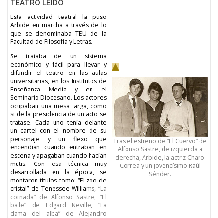
TEATRO LEIDO
Esta actividad teatral la puso
Arbide en marcha a través de lo
que se denominaba TEU de la
Facultad de Filosofía y Letras.
Se trataba de un sistema
económico y fácil para llevar y
difundir el teatro en las aulas
universitarias, en los Institutos de
Enseñanza Media y en el
Seminario Diocesano. Los actores
ocupaban una mesa larga, como
si de la presidencia de un acto se
tratase. Cada uno tenía delante
un cartel con el nombre de su
personaje y un flexo que
Tras el estreno de “El Cuervo” de
encendían cuando entraban en
Alfonso Sastre, de izquierda a
escena y apagaban cuando hacían
derecha, Arbide, la actriz Charo
mutis. Con esa técnica muy
Correa y un jovencísimo Raúl
desarrollada en la época, se
Sénder.
montaron títulos como: “El zoo de
cristal” de Tenessee Willia
ms, “La
cornada” de Alfonso Sastre, “El
baile” de Edgard Neville, “La
dama del alba” de Alejandro