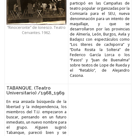
participó en las Campañas de
teatro popular organizadas por la
Comisaría para el SEU, nueva
denominación para un intento de
maquillaje, y que se
“Rinoceronte” de Ionesco. Teatro
desarrollaron por las provincias
Cervantes. 1962.
de Almería, León, Burgos, Avila y
Badajoz con espectáculos como
“Los títeres de cachiporra” y
“Doña Rosita la Soltera” de
Federico García Lorca o los
“Pasos” y “Juan de Buenalma”
sobre textos de Lope de Rueda y
el “Retablo”, de Alejandro
Casona.
TABANQUE. (Teatro
Universitario) /1968_1969
En esa ansiada búsqueda de la
libertad y la independencia, los
miembros del T.U. empezaron a
buscar, pensando en un futuro
inmediato, un nuevo nombre para
el grupo. Alguien sugirió
Tabanque, pareció bien y se