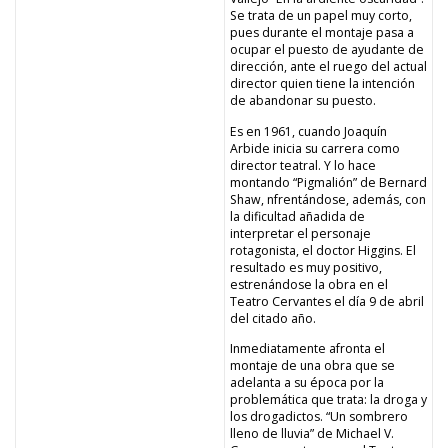
Se trata de un papel muy corto,
pues durante el montaje pasa a
ocupar el puesto de ayudante de
dirección, ante el ruego del actual
director quien tiene la intención
de abandonar su puesto.
Es en 1961, cuando Joaquín
Arbide inicia su carrera como
director teatral. Y lo hace
montando “Pigmalión” de Bernard
Shaw, nfrentándose, además, con
la dificultad añadida de
interpretar el personaje
rotagonista, el doctor Higgins. El
resultado es muy positivo,
estrenándose la obra en el
Teatro Cervantes el día 9 de abril
del citado año.
Inmediatamente afronta el
montaje de una obra que se
adelanta a su época por la
problemática que trata: la droga y
los drogadictos. “Un sombrero
lleno de lluvia” de Michael V.