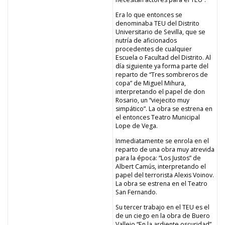
Era lo que entonces se
denominaba TEU del Distrito
Universitario de Sevilla, que se
nutría de aficionados
procedentes de cualquier
Escuela o Facultad del Distrito. Al
día siguiente ya forma parte del
reparto de “Tres sombreros de
copa” de Miguel Mihura,
interpretando el papel de don
Rosario, un “viejecito muy
simpático”. La obra se estrena en
el entonces Teatro Municipal
Lope de Vega.
Inmediatamente se enrola en el
reparto de una obra muy atrevida
para la época: “Los Justos” de
Albert Camús, interpretando el
papel del terrorista Alexis Voinov.
La obra se estrena en el Teatro
San Fernando.
Su tercer trabajo en el TEU es el
de un ciego en la obra de Buero
Vallejo “En la ardiente oscuridad”.