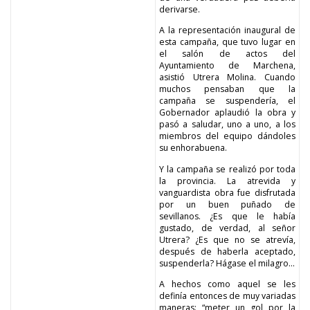
derivarse.
A la representación inaugural de
esta campaña, que tuvo lugar en
el salón de actos del
Ayuntamiento de Marchena,
asistió Utrera Molina. Cuando
muchos pensaban que la
campaña se suspendería, el
Gobernador aplaudió la obra y
pasó a saludar, uno a uno, a los
miembros del equipo dándoles
su enhorabuena.
Y la campaña se realizó por toda
la provincia. La atrevida y
vanguardista obra fue disfrutada
por un buen puñado de
sevillanos. ¿Es que le había
gustado, de verdad, al señor
Utrera? ¿Es que no se atrevía,
después de haberla aceptado,
suspenderla? Hágase el milagro…
A hechos como aquel se les
definía entonces de muy variadas
maneras: “meter un gol por la