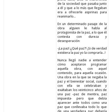
de la sociedad que pasaba junto
a él y que a lo más que llegaban
era a ofrecerle aspirinas para
reanimarlo…
En un determinado pasaje de la
obra alguien le habla al
protagonista de la paz, a lo que él
contesta con dureza y
desesperación:
-¡La paz! ¡¿Qué paz?! ¡Si de verdad
existiera la paz yo la compraría…!
Nunca llegó nadie a entender
cómo aceptaron programar
aquella obra, con aquel
contenido, para aquella ocasión.
Una obra en la que se negaba la
paz y el bienestar social, cuando
con ella se celebraban y
exaltaban los veinticinco años de
una paz –paz de mentira, paz
impuesta- pero que debía
aparecer ante todos como una
paz que conllevaba todo lo que
de una verdadera paz debería