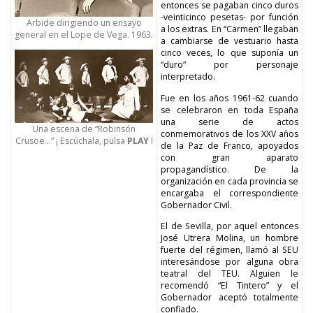
entonces se pagaban cinco duros
-veinticinco pesetas- por función
Arbide dirigiendo un ensayo
a los extras. En “Carmen” llegaban
general en el Lope de Vega. 1963.
a cambiarse de vestuario hasta
cinco veces, lo que suponía un
“duro” por personaje
interpretado.
Fue en los años 1961-62 cuando
se celebraron en toda España
una serie de actos
Una escena de “Robinsón
conmemorativos de los XXV años
Crusoe…”
¡ Escúchala,
pulsa
PLAY
!
de la Paz de Franco, apoyados
con gran aparato
propagandístico. De la
organización en cada provincia se
encargaba el correspondiente
Gobernador Civil.
El de Sevilla, por aquel entonces
José Utrera Molina, un hombre
fuerte del régimen, llamó al SEU
interesándose por alguna obra
teatral del TEU. Alguien le
recomendó “El Tintero” y el
Gobernador aceptó totalmente
confiado.