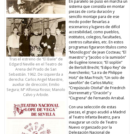
En paralelo se puso en marcha un
sistema que consistía en montar
piezas de corta duración y
sencillo montaje para de ese
modo poder llevarlas a
escenarios y lugares de difícil
accesibilidad, como pueblos,
institutos, colegios, facultades,
centros culturales, etc. En estos
programas figuraron títulos como
“Monólogos” de Jean Cocteau; “El
maestro” y “Jacobo o la sumisión”
Tras el estreno de “El Baile” de
de Eugéne Ionesco; “El soplón”
Edgard Neville en el Teatro de
de Bertolt Brecht; “Edipo Rey” de
Arena del Prado de San
Averchenko; “La ira de Philippe
Sebastián. 1962. De izquierda a
Hotz” de Max Frisch; “Un solo de
derecha: Carlos Angel Maestre,
saxofón” de Carlos Muñiz;
auxiliar de dirección; Emilio
“Crepúsculo Otoñal” de Friedrich
Segura; Mª Alfonsa Rosso; Manolo
Dürrenmatt y “Oración” y
Calvo y Arbide.
“Ciugrena” de Fernando Arrabal.
Con una selección de estas
piezas, el grupo acudió a Madrid
al Teatro Infanta Beatriz, para
inaugurar un ciclo de Teatro
Nuevo organizado por la
Delegación Nacional de