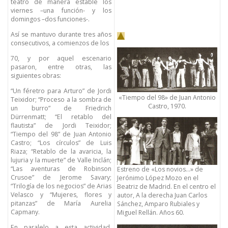
teatro de manera estable los
viernes –una función- y los
domingos –dos funciones-.
Así se mantuvo durante tres años
consecutivos, a comienzos de los
70, y por aquel escenario
pasaron, entre otras, las
siguientes obras:
“Un féretro para Arturo” de Jordi
«Tiempo del 98» de Juan Antonio
Teixidor; “Proceso a la sombra de
Castro, 1970.
un burro” de Friedrich
Dürrenmatt; “El retablo del
flautista” de Jordi Teixidor;
“Tiempo del 98” de Juan Antonio
Castro; “Los círculos” de Luis
Riaza; “Retablo de la avaricia, la
lujuria y la muerte” de Valle Inclán;
“Las aventuras de Robinson
Estreno de «Los novios…» de
Crusoe” de Jerome Savary;
Jerónimo López Mozo en el
“Trilogía de los negocios” de Arias
Beatriz de Madrid. En el centro el
Velasco y “Mujeres, flores y
autor, A la derecha Juan Carlos
pitanzas” de María Aurelia
Sánchez, Amparo Rubiales y
Capmany.
Miguel Rellán. Años 60.
En paralelo a esta actividad,