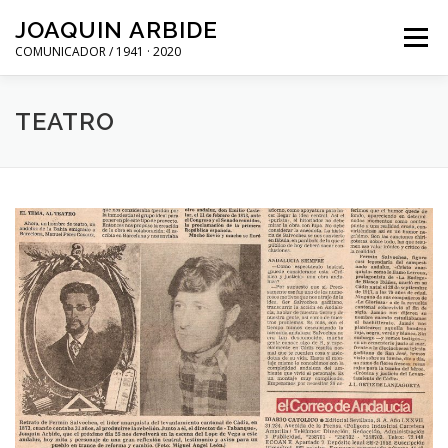
Saltar
JOAQUIN ARBIDE
al
Menú
contenido
COMUNICADOR / 1941 · 2020
TEATRO
RADIO
PRENSA
CINE
VIDEO
TEATRO
TELEVISIÓN
LITERATURA