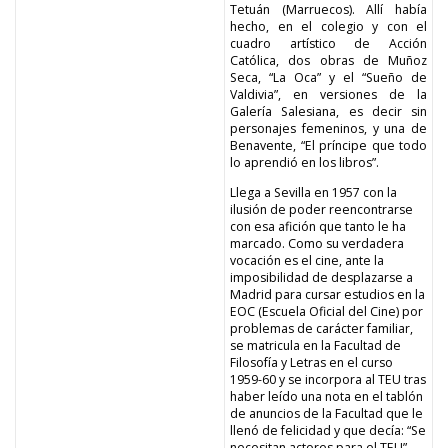
Tetuán (Marruecos). Allí había
hecho, en el colegio y con el
cuadro artístico de Acción
Católica, dos obras de Muñoz
Seca, “La Oca” y el “Sueño de
Valdivia”, en versiones de la
Galería Salesiana, es decir sin
personajes femeninos, y una de
Benavente, “El príncipe que todo
lo aprendió en los libros”.
Llega a Sevilla en 1957 con la
ilusión de poder reencontrarse
con esa afición que tanto le ha
marcado. Como su verdadera
vocación es el cine, ante la
imposibilidad de desplazarse a
Madrid para cursar estudios en la
EOC (Escuela Oficial del Cine) por
problemas de carácter familiar,
se matricula en la Facultad de
Filosofía y Letras en el curso
1959-60 y se incorpora al TEU tras
haber leído una nota en el tablón
de anuncios de la Facultad que le
llenó de felicidad y que decía: “Se
necesitan actores para el TEU”.