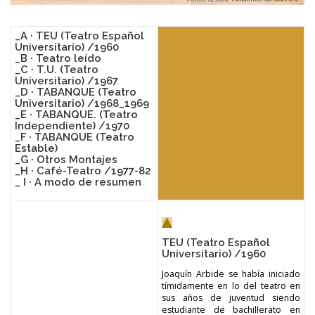
_A ·
TEU (Teatro Español
Universitario) /1960
_B ·
Teatro leído
_C ·
T.U. (Teatro
Universitario) /1967
_D ·
TABANQUE (Teatro
Universitario) /1968_1969
_E ·
TABANQUE. (Teatro
Independiente) /1970
_F ·
TABANQUE (Teatro
Estable)
_G ·
Otros Montajes
_H ·
Café-Teatro /1977-82
_ I ·
A modo de resumen
TEU (Teatro Español
Universitario) /1960
Joaquín Arbide se había iniciado
tímidamente en lo del teatro en
sus años de juventud siendo
estudiante de bachillerato en