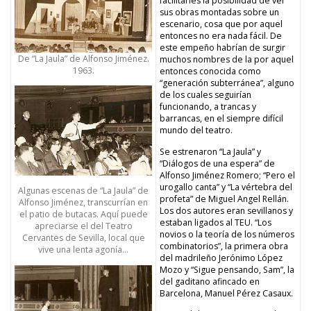
facilitarles la posibilidad de ver
sus obras montadas sobre un
escenario, cosa que por aquel
entonces no era nada fácil. De
este empeño habrían de surgir
De “La Jaula” de Alfonso Jiménez.
muchos nombres de la por aquel
1963.
entonces conocida como
“generación subterránea”, alguno
de los cuales seguirían
funcionando, a trancas y
barrancas, en el siempre difícil
mundo del teatro.
Se estrenaron “La Jaula” y
“Diálogos de una espera” de
Alfonso Jiménez Romero; “Pero el
urogallo canta” y “La vértebra del
Algunas escenas de “La Jaula” de
profeta” de Miguel Angel Rellán.
Alfonso Jiménez, transcurrían en
Los dos autores eran sevillanos y
el patio de butacas. Aquí puede
estaban ligados al TEU. “Los
apreciarse el del Teatro
novios o la teoría de los números
Cervantes de Sevilla, local que
combinatorios”, la primera obra
vive una lenta agonía…
del madrileño Jerónimo López
Mozo y “Sigue pensando, Sam”, la
del gaditano afincado en
Barcelona, Manuel Pérez Casaux.