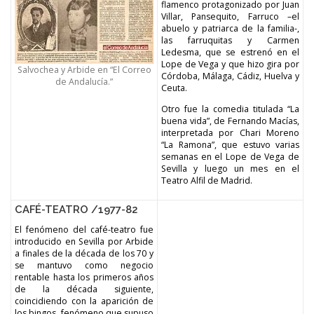
flamenco protagonizado por Juan
Villar, Pansequito, Farruco –el
abuelo y patriarca de la familia-,
las farruquitas y Carmen
Ledesma, que se estrenó en el
Lope de Vega y que hizo gira por
Salvochea y Arbide en “El Correo
Córdoba, Málaga, Cádiz, Huelva y
de Andalucía.”
Ceuta.
Otro fue la comedia titulada “La
buena vida”, de Fernando Macías,
interpretada por Chari Moreno
“La Ramona”, que estuvo varias
semanas en el Lope de Vega de
Sevilla y luego un mes en el
Teatro Alfil de Madrid.
CAFÉ-TEATRO /1977-82
El fenómeno del café-teatro fue
introducido en Sevilla por Arbide
a finales de la década de los 70 y
se mantuvo como negocio
rentable hasta los primeros años
de la década siguiente,
coincidiendo con la aparición de
los bingos, fenómeno que supuso