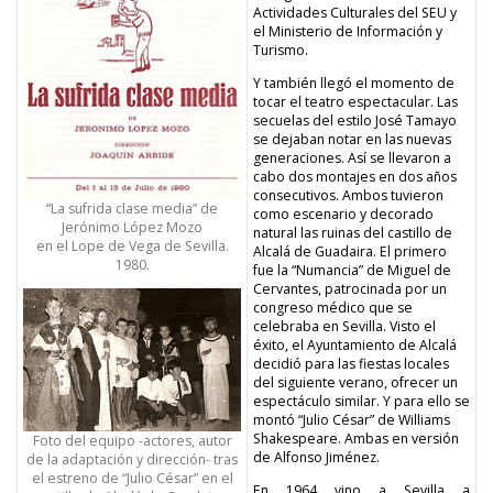
Actividades Culturales del SEU y
el Ministerio de Información y
Turismo.
Y también llegó el momento de
tocar el teatro espectacular. Las
secuelas del estilo José Tamayo
se dejaban notar en las nuevas
generaciones. Así se llevaron a
cabo dos montajes en dos años
consecutivos. Ambos tuvieron
“La sufrida clase media” de
como escenario y decorado
Jerónimo López Mozo
natural las ruinas del castillo de
en el Lope de Vega de Sevilla.
Alcalá de Guadaira. El primero
1980.
fue la “Numancia” de Miguel de
Cervantes, patrocinada por un
congreso médico que se
celebraba en Sevilla. Visto el
éxito, el Ayuntamiento de Alcalá
decidió para las fiestas locales
del siguiente verano, ofrecer un
espectáculo similar. Y para ello se
montó “Julio César” de Williams
Shakespeare. Ambas en versión
Foto del equipo -actores, autor
de Alfonso Jiménez.
de la adaptación y dirección- tras
el estreno de “Julio César” en el
En 1964 vino a Sevilla a