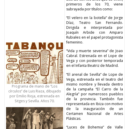
primeros de los 70, viene
subrayada por títulos como:
“El velero en la botella” de Jorge
Díaz, Teatro San Fernando.
Dirigida e interpretada por
Joaquín Arbide con Amparo
Rubiales en el papel protagonista
femenino.
“Vida y muerte severina” de Joao
Cabral. Estrenada en el Lope de
Vega y con posterior temporada
en el Infanta Beatriz de Madrid.
“El arenal de Sevilla” de Lope de
Vega, estrenada en el teatro del
mismo nombre y llevada dentro
Programa de mano de “Los
de la campaña “El Carro de la
círculos” de Luis Riaza, dibujado
Alegría” por numerosos pueblos
por Emilio Rioja, estrenada en
de la provincia. También fue
Sitges y Sevilla.
Años 70.
representada en Ibiza con motivo
de la inauguración de un
Certamen Nacional de Artes
Plásticas.
“Luces de Bohemia” de Valle