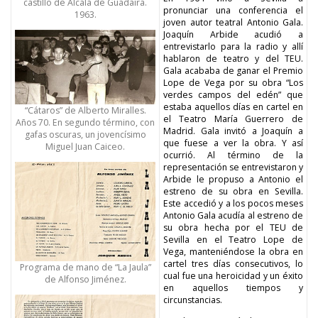
castillo de Alcalá de Guadaira.
pronunciar una conferencia el
1963.
joven autor teatral Antonio Gala.
Joaquín Arbide acudió a
entrevistarlo para la radio y allí
hablaron de teatro y del TEU.
Gala acababa de ganar el Premio
Lope de Vega por su obra “Los
verdes campos del edén” que
estaba aquellos días en cartel en
“Cátaros” de Alberto Miralles.
el Teatro María Guerrero de
Años 70. En segundo término, con
Madrid. Gala invitó a Joaquín a
gafas oscuras, un jovencísimo
que fuese a ver la obra. Y así
Miguel Juan Caiceo.
ocurrió. Al término de la
representación se entrevistaron y
Arbide le propuso a Antonio el
estreno de su obra en Sevilla.
Este accedió y a los pocos meses
Antonio Gala acudía al estreno de
su obra hecha por el TEU de
Sevilla en el Teatro Lope de
Vega, manteniéndose la obra en
cartel tres días consecutivos, lo
Programa de mano de “La Jaula”
cual fue una heroicidad y un éxito
de Alfonso Jiménez.
en aquellos tiempos y
circunstancias.