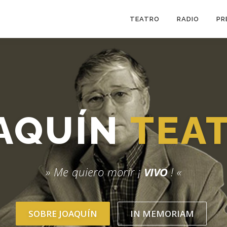
TEATRO
RADIO
PR
AQUÍN
TEA
» Me quiero morir ¡
VIVO
! «
SOBRE JOAQUÍN
IN MEMORIAM